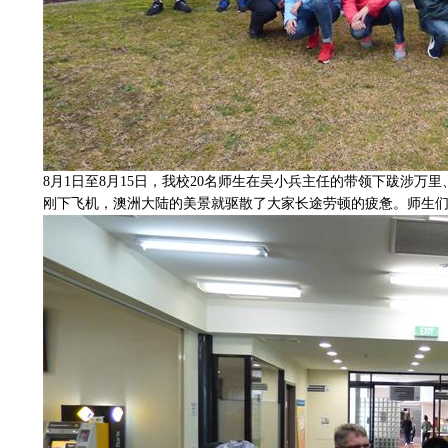
8
月
1
日至
8
月
15
日，我校
20
名师生在吴小兵主任的带领下跋涉万里
刚下飞机，澳洲大陆的美景就驱散了大家长途劳顿的疲惫。师生