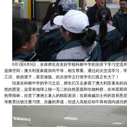
8
月
3
至
8
月
9
日，全体师生在友好学校科耐中学的安排下学习交流
选择空间；澳大利亚家庭崇尚平等，相互尊重。通过此次交流学习，
工活、收拾屋子，甚至做饭。此次游学之行使学生们真正长大了！
结束在科耐中学的学习之后，师生们又去参观了澳大利亚著名的
然的恩宠，这里有地球上独一无二的自然景观和生物种群，在布里斯
热带雨林，欣赏了澳洲土著人的精彩表演；在新南威尔士州的首府悉
等教育比较注重习惯、兴趣的养成，但进入高校后却不再有国内成功