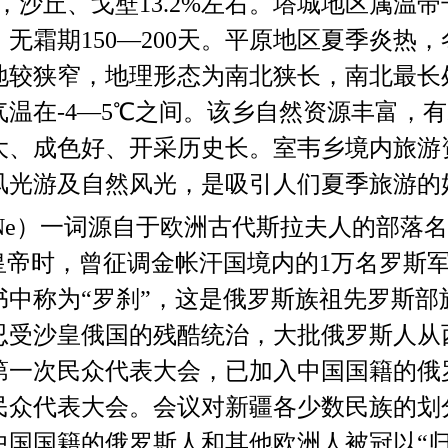
，沙丘、戈壁
13.2%
左右。塔城地区属温带
，无霜期
150—200
天。平原地区夏季炎热，
地较狭窄，地理形态为南北狭长，南北最长
气温在
-4—5℃
之间。该乡自然资源丰富，有
大、成色好、开采历史长。室韦乡境内旅游
风光游及自然风光，是吸引人们夏季旅游的
Νe
）一词源自于欧洲古代斯拉夫人的部落名
皇帝时，曾征调金帐汗国境内的
1
万名罗斯
书中称为
“
罗刹
”
，这是俄罗斯族祖先罗斯部
忍受沙皇俄国的残酷统治，大批俄罗斯人从
第一次民众代表大会，已加入中国国籍的俄
民众代表大会。会议对新疆各少数民族的划
中国国籍的俄罗斯人和其他欧洲人被冠以
“