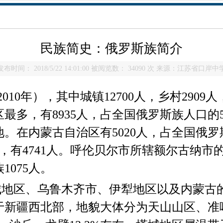
民族简史：俄罗斯族简介
发布时间： 2018/5/22 14:01:00 被阅览数： 34090 次 来源：江苏省口岸中
2010
年），其中城镇
12700
人，乡村
2909
人
区最多，有
8935
人，占全国俄罗斯族人口的
地。在内蒙古自治区有
5020
人，占全国俄罗
，有
4741
人。呼伦贝尔市所辖额尔古纳市
族
1075
人。
地区、乌鲁木齐市、伊犁地区以及内蒙古
于新疆西北部，地貌大体分为天山山区、准