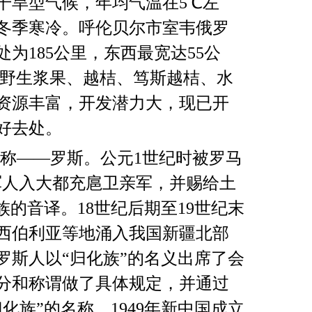
干旱型气候，年均气温在
5℃
左
冬季寒冷。呼伦贝尔市室韦俄罗
处为
185
公里，东西最宽达
55
公
野生浆果、越桔、笃斯越桔、水
资源丰富，开发潜力大，现已开
好去处。
称
——
罗斯。公元
1
世纪时被罗马
军人入大都充扈卫亲军，并赐给土
族的音译。
18
世纪后期至
19
世纪末
西伯利亚等地涌入我国新疆北部
罗斯人以
“
归化族
”
的名义出席了会
分和称谓做了具体规定，并通过
归化族
”
的名称。
1949
年新中国成立