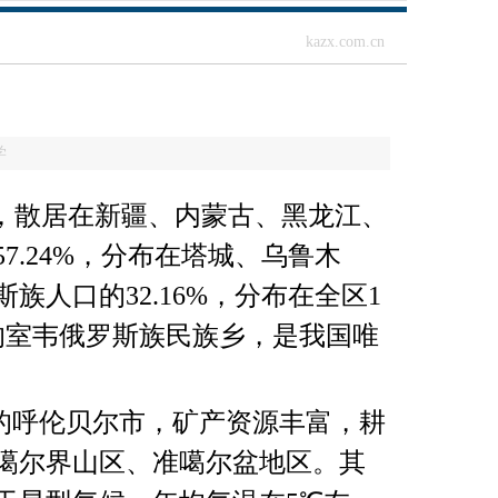
kazx.com.cn
学
，散居在新疆、内蒙古、黑龙江、
57.24%
，分布在塔城、乌鲁木
斯族人口的
32.16%
，分布在全区
1
的室韦俄罗斯族民族乡，是我国唯
的呼伦贝尔市，矿产资源丰富，耕
噶尔界山区、准噶尔盆地区。其