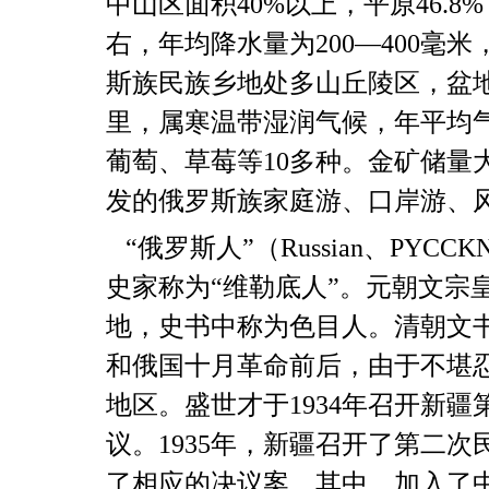
中山区面积
40%
以上，平原
46.8%
右，年均降水量为
200—400
毫米
斯族民族乡地处多山丘陵区，盆
里，属寒温带湿润气候，年平均
葡萄、草莓等
10
多种。金矿储量
发的俄罗斯族家庭游、口岸游、
“
俄罗斯人
”
（
Russian
、
ΡYССΚ
史家称为
“
维勒底人
”
。元朝文宗
地，史书中称为色目人。清朝文
和俄国十月革命前后，由于不堪
地区。盛世才于
1934
年召开新疆
议。
1935
年，新疆召开了第二次
了相应的决议案。其中，加入了