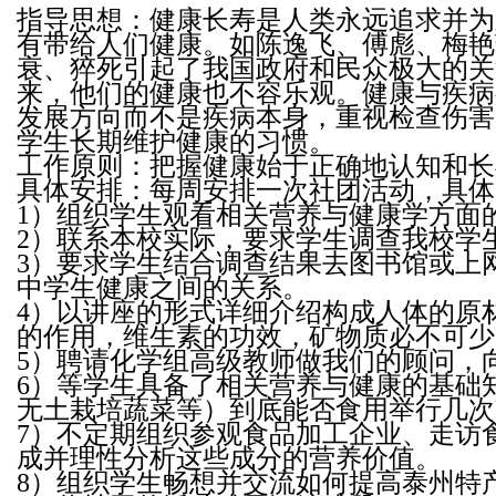
指导思想：健康长寿是人类永远追求并为
有带给人们健康。如陈逸飞、傅彪、梅艳
衰、猝死引起了我国政府和民众极大的关
来，他们的健康也不容乐观。健康与疾病
发展方向而不是疾病本身，重视检查伤害
学生长期维护健康的习惯。
工作原则：把握健康始于正确地认知和长
具体安排：每周安排一次社团活动，具体
1）组织学生观看相关营养与健康学方面
2）联系本校实际，要求学生调查我校学
3）要求学生结合调查结果去图书馆或上
中学生健康之间的关系。
4）以讲座的形式详细介绍构成人体的原
的作用，维生素的功效，矿物质必不可少
5）聘请化学组高级教师做我们的顾问
6）等学生具备了相关营养与健康的基础
无土栽培蔬菜等）到底能否食用举行几次
7）不定期组织参观食品加工企业、走访
成并理性分析这些成分的营养价值。
8）组织学生畅想并交流如何提高泰州特