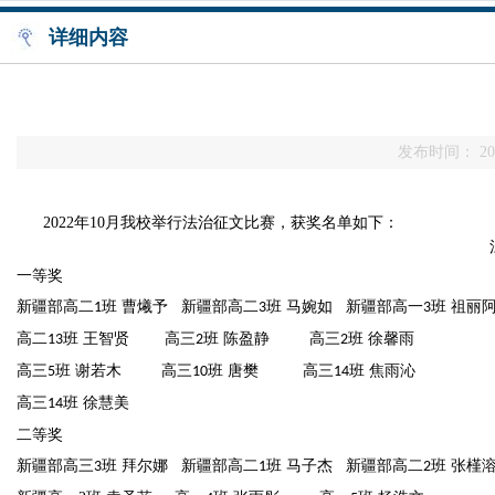
详细内容
发布时间： 202
2022年10月我校举行法治征文比赛，获奖名单如下：
一等奖
新疆部高二
班 曹爔予 新疆部高二
班 马婉如 新疆部高一
班 祖丽
1
3
3
高二
班 王智贤 高三
班 陈盈静 高三
班 徐馨雨
13
2
2
高三
班 谢若木 高三
班 唐樊 高三
班 焦雨沁
5
10
14
高三
班 徐慧美
14
二等奖
新疆部高三
班
拜尔娜
新疆部高二
班 马子杰 新疆部高二
班 张槿
3
1
2