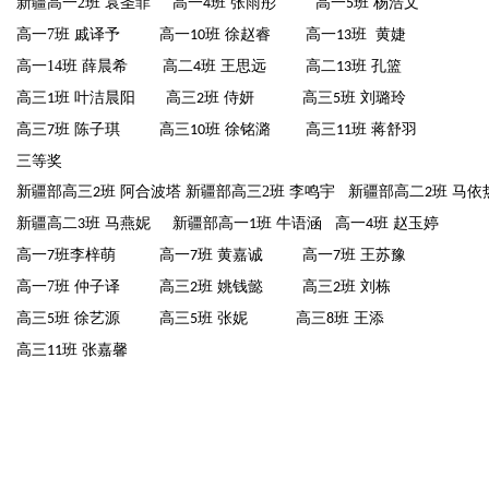
新疆高一
2
班
袁圣菲
高一
班 张雨彤 高一
班 杨浩文
4
5
高
一
7
班
戚译予
高一
班 徐赵睿 高一
班 黄婕
10
13
高一
14
班 薛晨希
高二
班 王思远 高二
班 孔篮
4
13
高三
班
叶洁晨阳
高三
班 侍妍 高三
班 刘璐玲
1
2
5
高三
班
陈子琪
高三
班 徐铭潞 高三
班 蒋舒羽
7
10
11
三等奖
新疆部高三
班
阿合波塔
新疆部高三2
班 李鸣宇
新疆部高二
班 马依
2
2
新疆高二
班
马燕妮
新疆部高一
班 牛语涵 高一
班 赵玉婷
3
1
4
高一
班李梓萌 高一
班 黄嘉诚 高一
班 王苏豫
7
7
7
高
一
7
班
仲子译
高三
班 姚钱懿 高三
班 刘栋
2
2
高三
班
徐艺源
高三
班 张妮 高三
班 王添
5
5
8
高三
班
张嘉馨
11