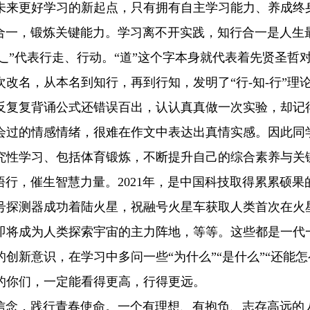
未来更好学习的新起点，只有拥有自主学习能力、养成终
合一，锻炼关键能力。学习离不开实践，知行合一是人生最
而“辶”代表行走、行动。“道”这个字本身就代表着先贤圣
次改名，从本名到知行，再到行知，发明了“行
-
知
-
行”理
反复复背诵公式还错误百出，认认真真做一次实验，却记
会过的情感情绪，很难在作文中表达出真情实感。因此同学
究性学习、包括体育锻炼，不断提升自己的综合素养与关
悟行，催生智慧力量。
2021
年，是中国科技取得累累硕果
号探测器成功着陆火星，祝融号火星车获取人类首次在火
即将成为人类探索宇宙的主力阵地，等等。这些都是一代
创新意识，在学习中多问一些“为什么”“是什么”“还能
的你们，一定能看得更高，行得更远。
信念，践行青春使命。一个有理想、有抱负、志存高远的