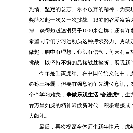
热情、坚定的意志、永不放弃的精神，为实
奖牌发起一次又一次挑战。
18
岁的谷爱凌第
3
搏，获得短道速滑男子
1000
米金牌；还有许
希望同学们学习运动员这种持续努力、勇敢
做起，胸中有理想，心头有信念，每天有目
挑战，以坚持不懈的品格战胜挫折，展现新
今年是壬寅虎年。在中国传统文化中，虎
必称王称霸，但要有强烈的争先进位意识，
个个学习难关；
争做乐观生活“奋进虎”
，生
吞万里如虎的精神啸傲新时代，积极迎接成
大献礼。
最后，再次祝愿全体师生新年快乐，虎年