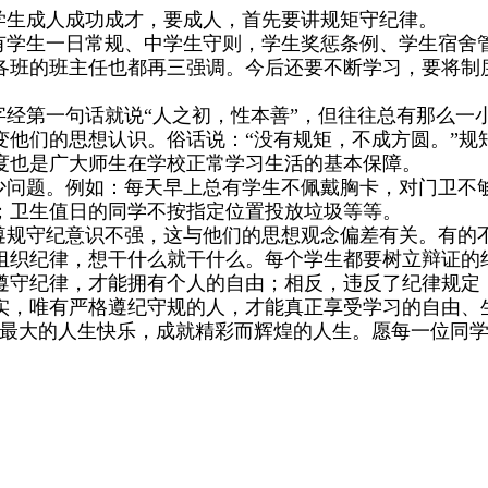
学生成人成功成才，要成人，首先要讲规矩守纪律。
有学生一日常规、中学生守则，学生奖惩条例、学生宿舍
各班的班主任也都再三强调。今后还要不断学习，要将制
经第一句话就说“人之初，性本善”，但往往总有那么一
变他们的思想认识。俗话说：“没有规矩，不成方圆。”规
度也是广大师生在学校正常学习生活的基本保障。
少问题。例如：每天早上总有学生不佩戴胸卡，对门卫不
；卫生值日的同学不按指定位置投放垃圾等等。
遵规守纪意识不强，这与他们的思想观念偏差有关。有的
组织纪律，想干什么就干什么。每个学生都要树立辩证的
遵守纪律，才能拥有个人的自由；相反，违反了纪律规定
实，唯有严格遵纪守规的人，才能真正享受学习的自由、
受最大的人生快乐，成就精彩而辉煌的人生。愿每一位同