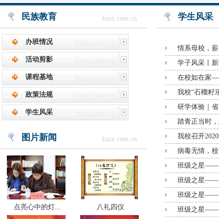
民族教育
学生风采
kazx.com.cn
办班情况
情系母校，薪
活动剪影
学子风采丨新
课程基地
在校如在家—
我校“石榴籽
政策法规
研学体验｜省
学生风采
踏青正当时，
图片新闻
我校召开20
kazx.com.cn
病毒无情，校
班级之星——
班级之星——
班级之星——1
点亮心中的灯...
八礼四仪
班级之星——