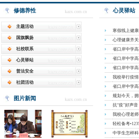
修德养性
心灵驿站
kazx.com.cn
主题活动
寒假线上健康
国旗飘扬
心理健康齐关
社校联系
省口岸中学高
省口岸中学高
心灵驿站
省口岸中学高
普法安全
我校举行疫情
社团活动
省口岸中学高
规划今天，拥
图片新闻
kazx.com.cn
抗“疫”好声
我校心理老师
轻松备考•12
中学生怎样科