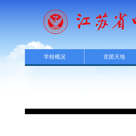
学校概况
党团天地
加载失败: https://www.kazx.com.cn/MyFocus/mF_kdui.js